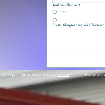
A-t-il des allergies ?
Non
Oui
Si oui, Allergies : Lequels ? Tétano
​© 2021 par FRÉDÉRIC RICHARD. Créé avec
Wix.com
Politique de con