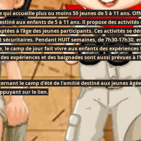
ui accueille plus ou moins 50 jeunes de 5 à 11 ans. Off
estiné aux enfants de 5 à 11 ans. Il propose des activités 
aptées à l’âge des jeunes participants. Ces activités se d
 sécuritaires. Pendant HUIT semaines, de 7h30-17h30, 
le camp de jour fait vivre aux enfants des expériences 
s, des expériences et des baignades sont aussi prévues à l’
ernant le camp d'été de l'amitié destiné aux jeunes âgées
puyant sur le lien.