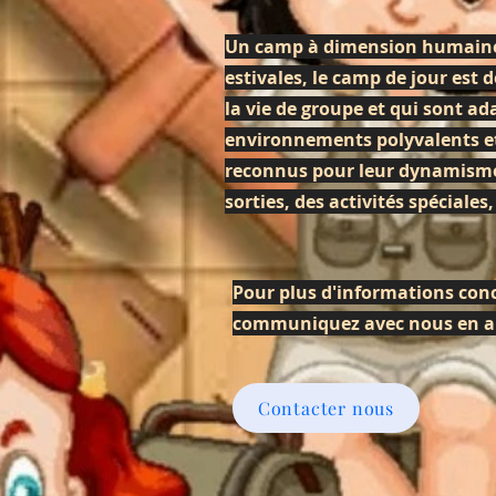
Un camp à dimension humaine q
estivales, le camp de jour est d
la vie de groupe et qui sont ad
environnements polyvalents et
reconnus pour leur dynamisme, 
sorties, des activités spéciale
Pour plus d'informations conc
communiquez avec nous en ap
Contacter nous