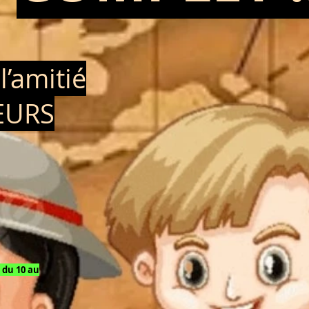
l’amitié
EURS
e du 10 au